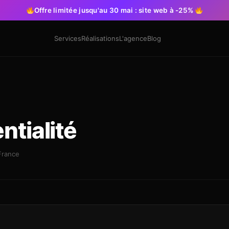
Offre limitée jusqu'au 30 mai : site web à -25%
Nos Services
Services
Réalisations
L'agence
Blog
ntialité
France