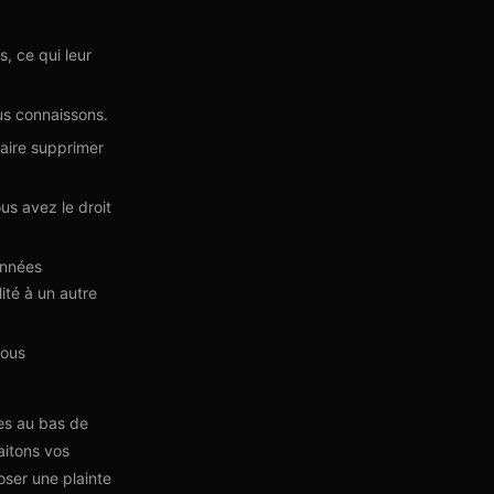
, ce qui leur
us connaissons.
faire supprimer
s avez le droit
onnées
ité à un autre
Nous
ées au bas de
aitons vos
oser une plainte