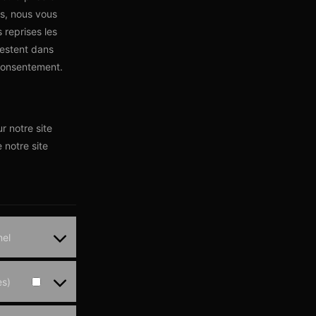
ls, nous vous
s reprises les
restent dans
consentement.
r notre site
 notre site
nel
es)