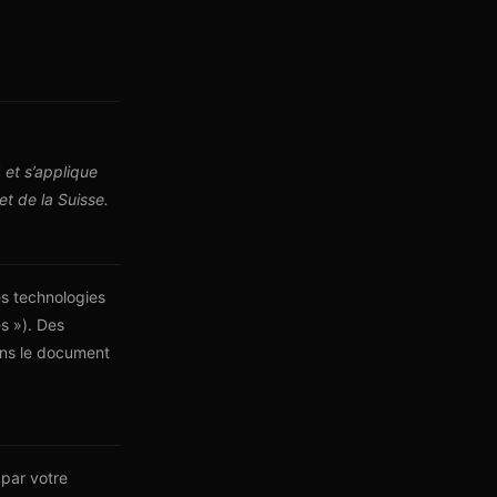
 et s’applique
t de la Suisse.
res technologies
es »). Des
ans le document
 par votre