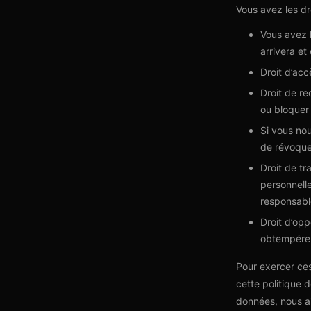
Vous avez les dr
Vous avez l
arrivera e
Droit d’ac
Droit de re
ou bloquer
Si vous no
de révoque
Droit de t
personnelle
responsabl
Droit d’op
obtempérero
Pour exercer ces
cette politique 
données, nous ai