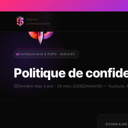
Agence
communication
Confidentialité & RGPD · Atelier55
Politique de confide
Dernière mise à jour : 26 mars 2026
Atelier55 — Toulouse, 
SOMMAIRE