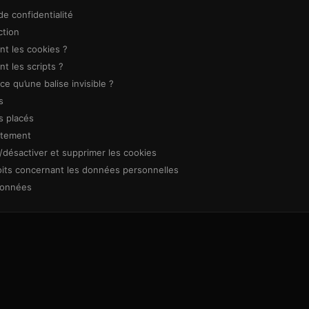
de confidentialité
ction
nt les cookies ?
nt les scripts ?
ce qu’une balise invisible ?
s
s placés
ntement
r/désactiver et supprimer les cookies
oits concernant les données personnelles
données