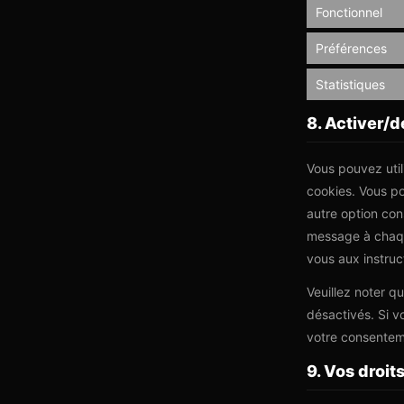
Fonctionnel
Préférences
Statistiques
8. Activer/d
Vous pouvez uti
cookies. Vous p
autre option con
message à chaque
vous aux instruc
Veuillez noter q
désactivés. Si v
votre consenteme
9. Vos droi