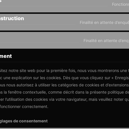
s
Fonction
struction
Finalité en attente d’enqu
Finalité en attente d’en
ement
itez notre site web pour la première fois, nous vous montrerons une 
c une explication sur les cookies. Dès que vous cliquez sur « Enregist
us nous autorisez à utiliser les catégories de cookies et d’extensio
s la fenêtre contextuelle, comme décrit dans la présente politique d
r l’utilisation des cookies via votre navigateur, mais veuillez noter q
 fonctionner correctement.
églages de consentement