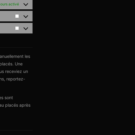
ours activé
anuellement les
 placés. Une
ous receviez un
ns, reportez-
es sont
eau placés après