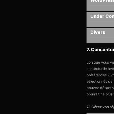
WordPres
Under Con
Divers
7. Consent
Lorsque vous vis
contextuelle ave
préférences » vo
sélectionnés dan
pouvez désactive
pourrait ne plus
7.1 Gérez vos r