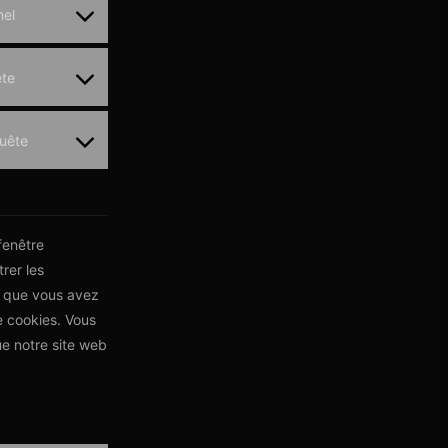
nel
ête
quête
fenêtre
rer les
ns que vous avez
e cookies. Vous
ue notre site web