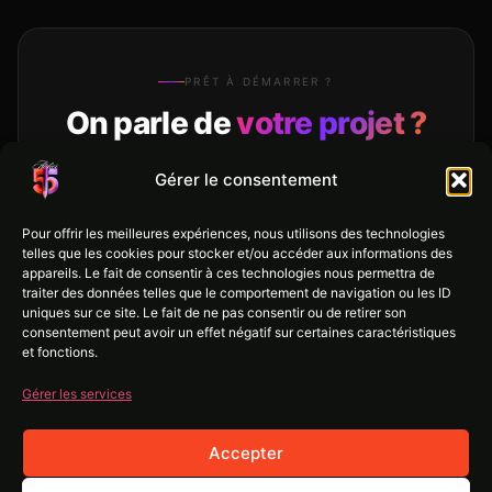
PRÊT À DÉMARRER ?
On parle de
votre projet ?
Devis gratuit · Réponse sous 48h
Gérer le consentement
Aucun engagement — juste une vraie conversation
avec des gens qui connaissent votre métier.
Pour offrir les meilleures expériences, nous utilisons des technologies
telles que les cookies pour stocker et/ou accéder aux informations des
appareils. Le fait de consentir à ces technologies nous permettra de
traiter des données telles que le comportement de navigation ou les ID
Démarrer maintenant →
uniques sur ce site. Le fait de ne pas consentir ou de retirer son
consentement peut avoir un effet négatif sur certaines caractéristiques
et fonctions.
Devis gratuit
Sans engagement
Réponse sous 48h
Gérer les services
Accepter