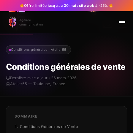
Offre limitée jusqu'au 30 mai : site web à -25%
Agence
communication
Nos Services
Nos Création
Contact
Conditions générales · Atelier55
Conditions générales de vente
Dernière mise à jour : 26 mars 2026
Atelier55 — Toulouse, France
SOMMAIRE
Conditions Générales de Vente