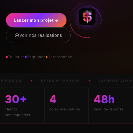
Lancer mon projet →
Voir nos réalisations
Toulouse
Perpignan
Carcassonne
ESSION
✦
RÉSEAUX SOCIAUX
✦
IDENTITÉ VISUELLE
30+
4
48h
clients
pôles d'expertise
délai de réponse
accompagnés