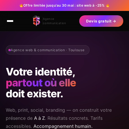
Offre limitée jusqu'au 30 mai : site web à -25%
Agence
Devis gratuit →
communication
Agence web & communication · Toulouse
Votre identité,
partout où elle
doit exister.
Web, print, social, branding — on construit votre
présence de
A à Z
. Résultats concrets. Tarifs
accessibles.
Accompagnement humain.