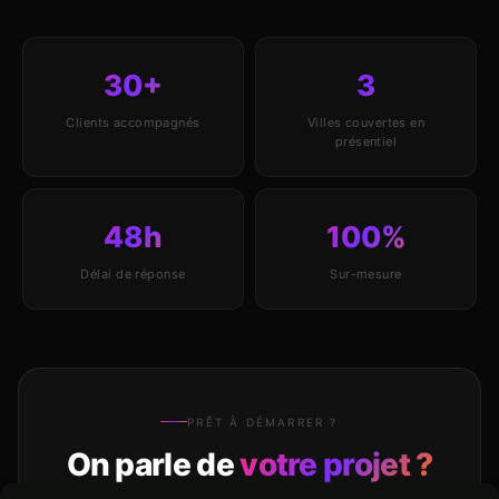
30+
3
Clients accompagnés
Villes couvertes en
présentiel
48h
100%
Délai de réponse
Sur-mesure
PRÊT À DÉMARRER ?
On parle de
votre projet ?