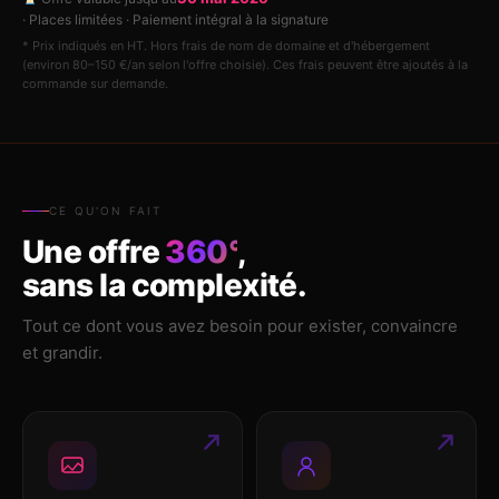
· Places limitées · Paiement intégral à la signature
* Prix indiqués en HT. Hors frais de nom de domaine et d'hébergement
(environ 80–150 €/an selon l'offre choisie). Ces frais peuvent être ajoutés à la
commande sur demande.
CE QU'ON FAIT
Une offre
360°
,
sans la complexité.
Tout ce dont vous avez besoin pour exister, convaincre
et grandir.