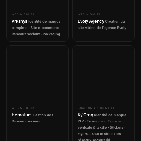
WEB & DIGITAL
WEB & DIGITAL
Arkanys
Evoly Agency
Identité de marque
Création du
complète · Site e-commerce ·
site vitrine de l'agence Evoly
Réseaux sociaux · Packaging
WEB & DIGITAL
BRANDING & IDENTITÉ
Hebralium
Ky'Croq
Gestion des
Identité de marque ·
Réseaux sociaux
PLV · Enseignes · Flocage
véhicule & textile · Stickers ·
Flyers... Sauf le site et les
réseaux sociaux