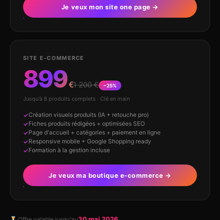
Je veux mon site one page →
SITE E-COMMERCE
899
€
1 200 €
−25%
Jusqu'à 8 produits complets · Clé en main
Création visuels produits (IA + retouche pro)
Fiches produits rédigées + optimisées SEO
Page d'accueil + catégories + paiement en ligne
Responsive mobile + Google Shopping ready
Formation à la gestion incluse
Je veux ma boutique e-commerce →
30 mai 2026
Offre valable jusqu'au