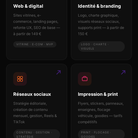
Web & digital
Identité & branding
Sites vitrines, e-
Logo, charte graphique,
commerce, landing pages,
visuels réseaux sociaux,
refonte UX, SEO de base —
supports print — à partir de
à partir de 149 €
150 €
VITRINE · E-COM · MVP
LOGO · CHARTE ·
VISUELS
Réseaux sociaux
Impression & print
Stratégie éditoriale,
Flyers, stickers, panneaux,
création de contenu
enseignes, flocage
mensuel, gestion, Reels &
véhicule, goodies — tarifs
TikTok
compétitifs
CONTENU · GESTION ·
PRINT · FLOCAGE ·
STRATÉGIE
GOODIES