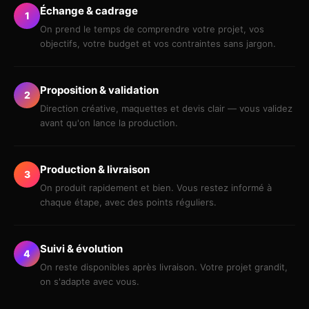
Échange & cadrage
1
On prend le temps de comprendre votre projet, vos
objectifs, votre budget et vos contraintes sans jargon.
Proposition & validation
2
Direction créative, maquettes et devis clair — vous validez
avant qu'on lance la production.
Production & livraison
3
On produit rapidement et bien. Vous restez informé à
chaque étape, avec des points réguliers.
Suivi & évolution
4
On reste disponibles après livraison. Votre projet grandit,
on s'adapte avec vous.