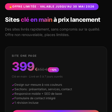
OFFRE LIMITÉE · VALABLE JUSQU'AU 30 MAI 2026
Sites
clé en main
à prix lancement
Des sites livrés rapidement, sans compromis sur la qualité.
Offre non renouvelable, places limitées.
SITE ONE PAGE
399
€
450 €
−12%
Clé en main · Livré en 5 à 7 jours ouvrés
Design sur-mesure à vos couleurs
Sections : présentation, services, contact
Responsive mobile + SEO de base
Formulaire de contact intégré
1 révision incluse