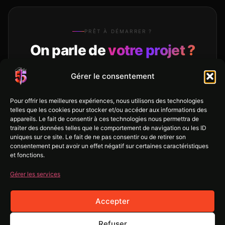
PRÊT À DÉMARRER ?
On parle de
votre projet ?
Devis gratuit · Réponse sous 48h
Gérer le consentement
Aucun engagement — juste une vraie conversation
avec des gens qui connaissent votre métier.
Pour offrir les meilleures expériences, nous utilisons des technologies
telles que les cookies pour stocker et/ou accéder aux informations des
appareils. Le fait de consentir à ces technologies nous permettra de
traiter des données telles que le comportement de navigation ou les ID
Démarrer maintenant →
uniques sur ce site. Le fait de ne pas consentir ou de retirer son
consentement peut avoir un effet négatif sur certaines caractéristiques
et fonctions.
Devis gratuit
Sans engagement
Réponse sous 48h
Gérer les services
Accepter
Refuser