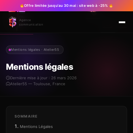
Offre limitée jusqu'au 30 mai : site web à -25%
Agence
communication
Nos Services
Nos Création
Contact
Mentions légales · Atelier55
Mentions légales
Dernière mise à jour : 26 mars 2026
Atelier55 — Toulouse, France
SOMMAIRE
Mentions Légales